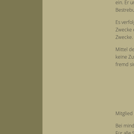
ein. Er 
Bestrebu
Es verfo
Zwecke d
Zwecke
Mittel d
keine Zu
fremd si
Mitglied
Bei mind
Für alle