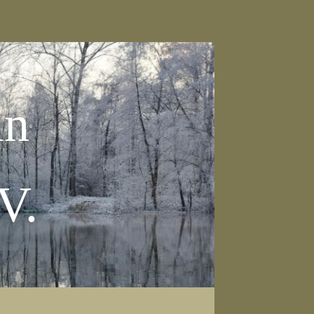
in
V.