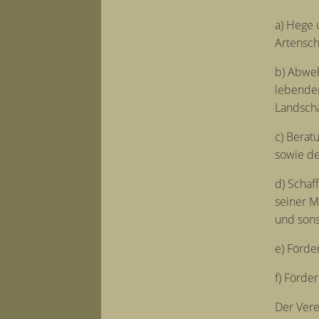
a) Hege 
Artensc
b) Abweh
lebenden
Landscha
c) Berat
sowie de
d) Schaf
seiner M
und sons
e) Förde
f) Förde
Der Vere