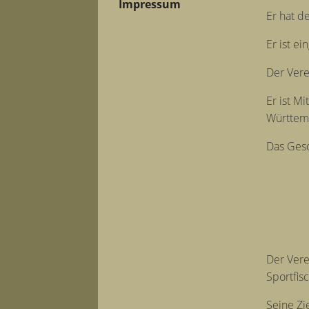
Impressum
Er hat d
Er ist e
Der Verei
Er ist M
Württem
Das Gesc
Der Vere
Sportfis
Seine Zi