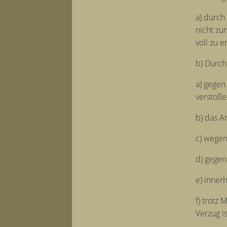
a) durch
nicht zu
voll zu e
b) Durch
a) gegen
verstoße
b) das A
c) wegen
d) gegen
e) inner
f) trotz
Verzug i