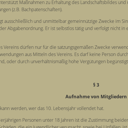
unterstützt Maßnahmen zu Erhaltung des Landschaftsbildes und 
ngen (z.B. Bachpatenschaften).
lgt ausschließlich und unmittelbar gemeinnützige Zwecke im Si
er Abgabenordnung. Er ist selbstlos tätig und verfolgt nicht in e
.
es Vereins dürfen nur für die satzungsgemäßen Zwecke verwend
wendungen aus Mitteln des Vereins. Es darf keine Person dur
nd, oder durch unverhältnismäßig hohe Vergütungen begünstig
§ 3
Aufnahme von Mitgliedern
 kann werden, wer das 10. Lebensjahr vollendet hat.
erjährigen Personen unter 18 Jahren ist die Zustimmung beider
 Schäden, die ein Jugendlicher verursacht, sowie bei Unfällen, is